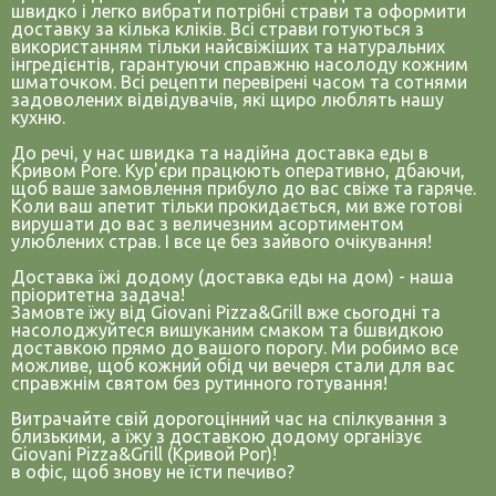
швидко і легко вибрати потрібні страви та оформити
доставку за кілька кліків. Всі страви готуються з
використанням тільки найсвіжіших та натуральних
інгредієнтів, гарантуючи справжню насолоду кожним
шматочком. Всі рецепти перевірені часом та сотнями
задоволених відвідувачів, які щиро люблять нашу
кухню.
До речі, у нас швидка та надійна доставка еды в
Кривом Роге. Кур'єри працюють оперативно, дбаючи,
щоб ваше замовлення прибуло до вас свіже та гаряче.
Коли ваш апетит тільки прокидається, ми вже готові
вирушати до вас з величезним асортиментом
улюблених страв. І все це без зайвого очікування!
Доставка їжі додому (доставка еды на дом) - наша
пріоритетна задача!
Замовте їжу від Giovani Pizza&Grill вже сьогодні та
насолоджуйтеся вишуканим смаком та бшвидкою
доставкою прямо до вашого порогу. Ми робимо все
можливе, щоб кожний обід чи вечеря стали для вас
справжнім святом без рутинного готування!
Витрачайте свій дорогоцінний час на спілкування з
близькими, а їжу з доставкою додому організує
Giovani Pizza&Grill (Кривой Рог)!
в офіс, щоб знову не їсти печиво?