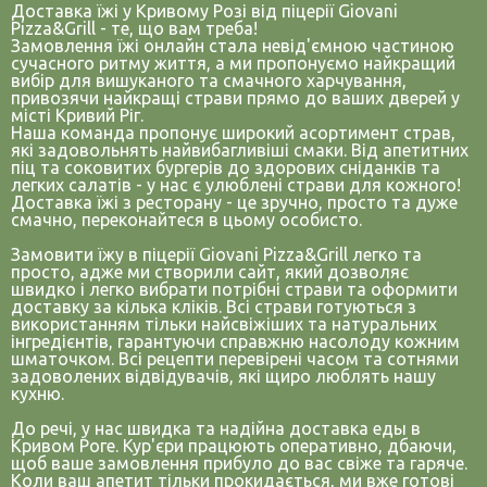
Доставка їжі у Кривому Розі від піцерії Giovani
Pizza&Grill - те, що вам треба!
Замовлення їжі онлайн стала невід'ємною частиною
сучасного ритму життя, а ми пропонуємо найкращий
вибір для вишуканого та смачного харчування,
привозячи найкращі страви прямо до ваших дверей у
місті Кривий Ріг.
Наша команда пропонує широкий асортимент страв,
які задовольнять найвибагливіші смаки. Від апетитних
піц та соковитих бургерів до здорових сніданків та
легких салатів - у нас є улюблені страви для кожного!
Доставка їжі з ресторану - це зручно, просто та дуже
смачно, переконайтеся в цьому особисто.
Замовити їжу в піцерії Giovani Pizza&Grill легко та
просто, адже ми створили сайт, який дозволяє
швидко і легко вибрати потрібні страви та оформити
доставку за кілька кліків. Всі страви готуються з
використанням тільки найсвіжіших та натуральних
інгредієнтів, гарантуючи справжню насолоду кожним
шматочком. Всі рецепти перевірені часом та сотнями
задоволених відвідувачів, які щиро люблять нашу
кухню.
До речі, у нас швидка та надійна доставка еды в
Кривом Роге. Кур'єри працюють оперативно, дбаючи,
щоб ваше замовлення прибуло до вас свіже та гаряче.
Коли ваш апетит тільки прокидається, ми вже готові