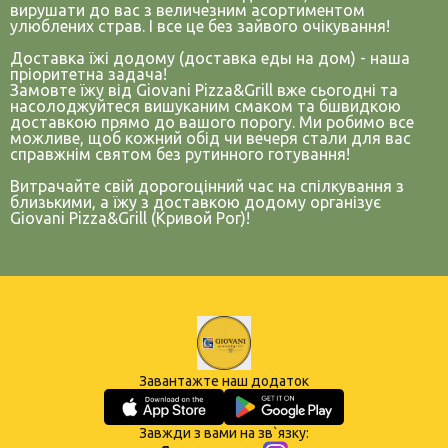
вирушати до вас з величезним асортиментом
улюблених страв. І все це без зайвого очікування!
Доставка їжі додому (доставка еды на дом) - наша
пріоритетна задача!
Замовте їжу від Giovani Pizza&Grill вже сьогодні та
насолоджуйтеся вишуканим смаком та бшвидкою
доставкою прямо до вашого порогу. Ми робимо все
можливе, щоб кожний обід чи вечеря стали для вас
справжнім святом без рутинного готування!
Витрачайте свій дорогоцінний час на спілкування з
близькими, а їжу з доставкою додому організує
Giovani Pizza&Grill (Кривой Рог)!
Завантажте наш додаток
Завжди з вами на зв`язку: