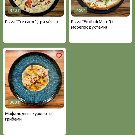
470 г
450г
Pizza "Tre carni "(три мʼяса)
Pizza "Frutti di Мare"(з
морепродуктами)
300 г
Мафальдіні з куркою та
грибами