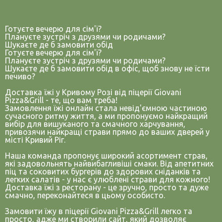
Готуєте вечерю для сім'ї?
Плануєте зустріч з друзями чи родичами?
Шукаєте де б замовити обід
Готуєте вечерю для сім'ї?
Плануєте зустріч з друзями чи родичами?
Шукаєте де б замовити обід в офіс, щоб знову не їсти
печиво?
Доставка їжі у Кривому Розі від піцерії Giovani
Pizza&Grill - те, що вам треба!
Замовлення їжі онлайн стала невід'ємною частиною
сучасного ритму життя, а ми пропонуємо найкращий
вибір для вишуканого та смачного харчування,
привозячи найкращі страви прямо до ваших дверей у
місті Кривий Ріг.
Наша команда пропонує широкий асортимент страв,
які задовольнять найвибагливіші смаки. Від апетитних
піц та соковитих бургерів до здорових сніданків та
легких салатів - у нас є улюблені страви для кожного!
Доставка їжі з ресторану - це зручно, просто та дуже
смачно, переконайтеся в цьому особисто.
Замовити їжу в піцерії Giovani Pizza&Grill легко та
просто, адже ми створили сайт, який дозволяє