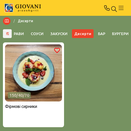
/
Десерти
РЯЧІ СТРАВИ
СОУСИ
ЗАКУСКИ
Десерти
БАР
БУРГЕРИ
150/40/70
Фірмові сирники