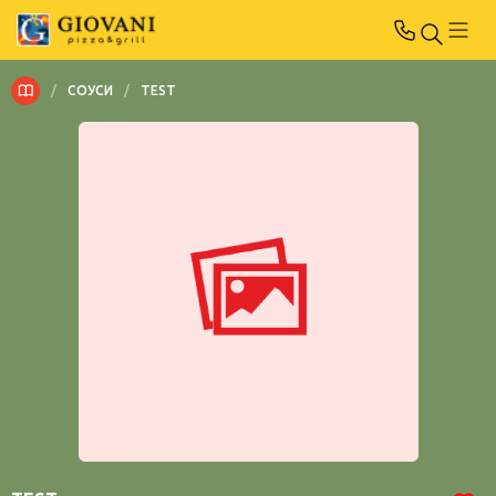
/
СОУСИ
/
TEST