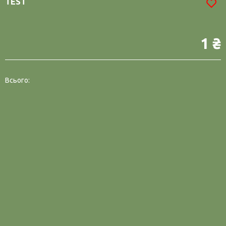
TEST
1 ₴
Всього: