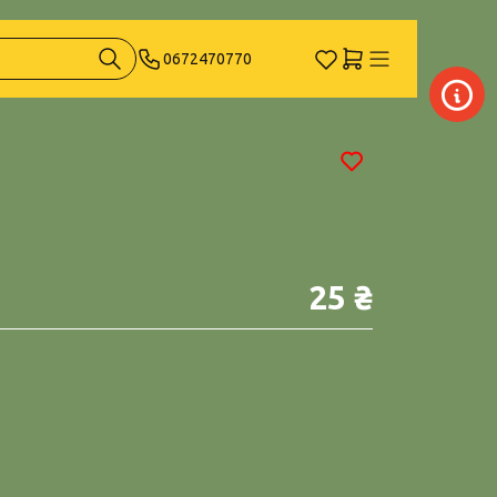
0672470770
25 ₴