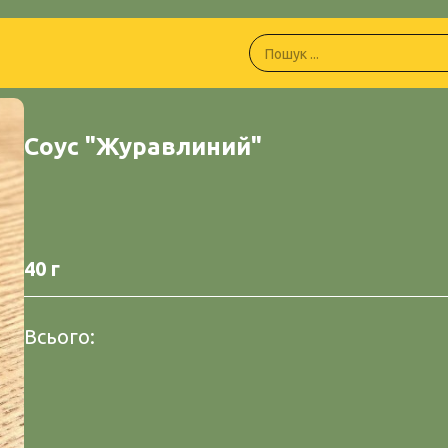
Соус "Журавлиний"
40 г
Всього: