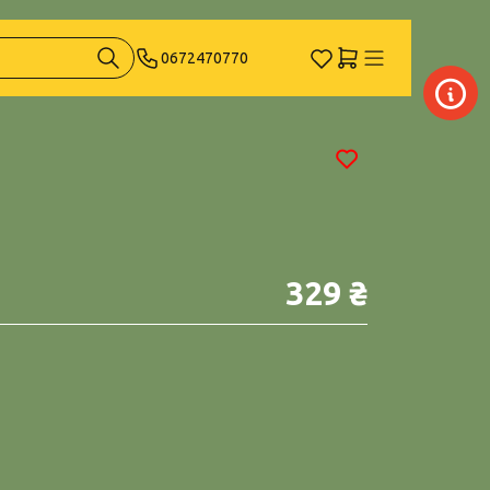
0672470770
329 ₴