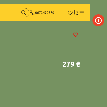
0672470770
279 ₴