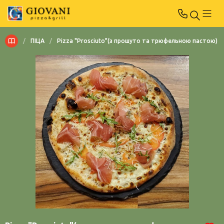
/
ПІЦА
/
Pizza "Prosciuto"(з прошуто та трюфельною пастою)