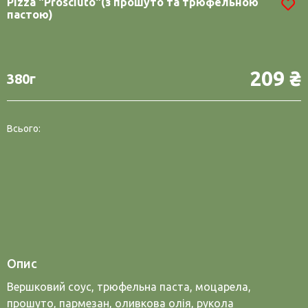
Pizza "Prosciuto"(з прошуто та трюфельною
пастою)
209 ₴
380г
Всього:
Опис
Вершковий соус, трюфельна паста, моцарела,
прошуто, пармезан, оливкова олія, рукола