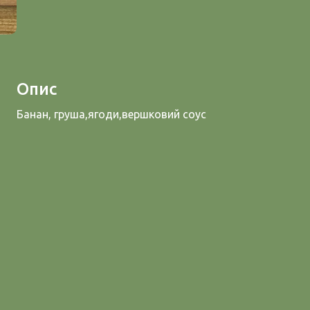
Опис
Банан, груша,ягоди,вершковий соус