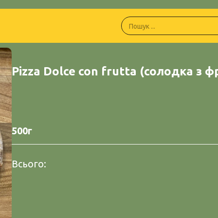
Pizza Dolce con frutta (солодка з 
500г
Всього: