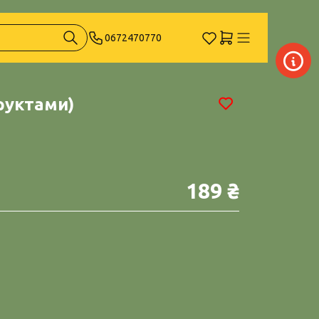
0672470770
фруктами)
189 ₴