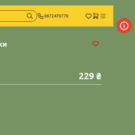
0672470770
ки
229 ₴