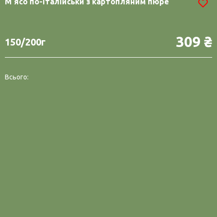
Мʼясо по-італійськи з картопляним пюре
309 ₴
150/200г
Всього: