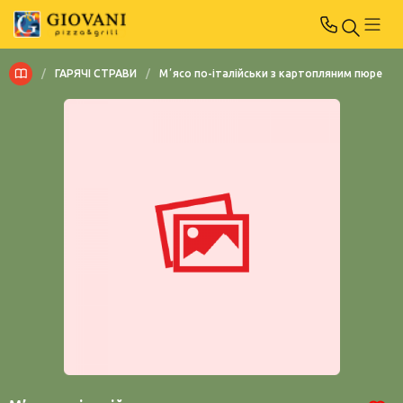
/
ГАРЯЧІ СТРАВИ
/
Мʼясо по-італійськи з картопляним пюре