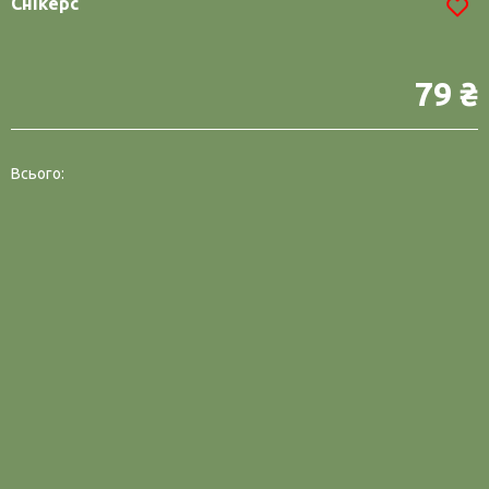
Снікерс
79 ₴
Всього: