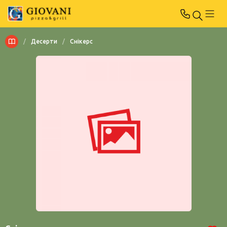
/
Десерти
/
Снікерс