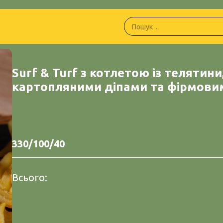
Surf & Turf з котлетою із телятини
картопляними діпами та фірмови
330/100/40
Всього: