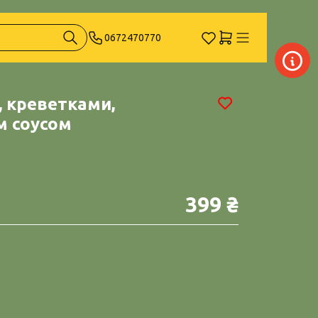
0672470770
, креветками,
м соусом
399 ₴