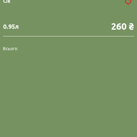
Сік
260 ₴
0.95л
Всього: