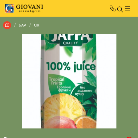
/
БАР
/
Сік